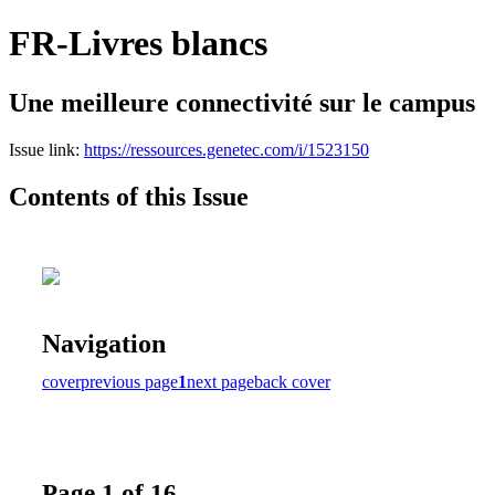
FR-Livres blancs
Une meilleure connectivité sur le campus
Issue link:
https://ressources.genetec.com/i/1523150
Contents of this Issue
Navigation
cover
previous page
1
next page
back cover
Page 1 of 16