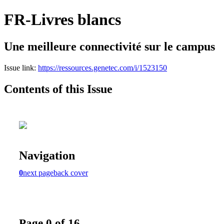
FR-Livres blancs
Une meilleure connectivité sur le campus
Issue link:
https://ressources.genetec.com/i/1523150
Contents of this Issue
Navigation
0
next page
back cover
Page 0 of 16