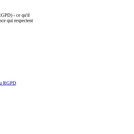
RGPD) - ce qu'il
nce qui respectent
é au RGPD