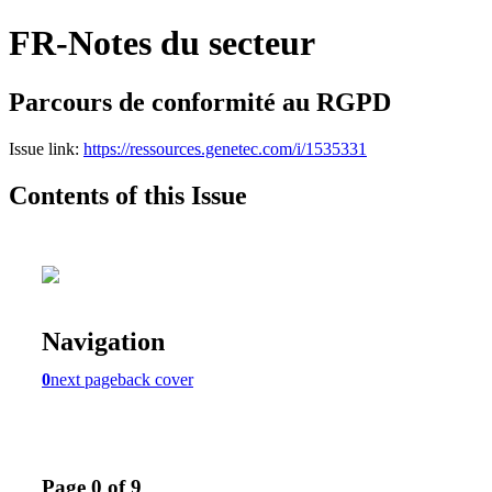
FR-Notes du secteur
Parcours de conformité au RGPD
Issue link:
https://ressources.genetec.com/i/1535331
Contents of this Issue
Navigation
0
next page
back cover
Page 0 of 9