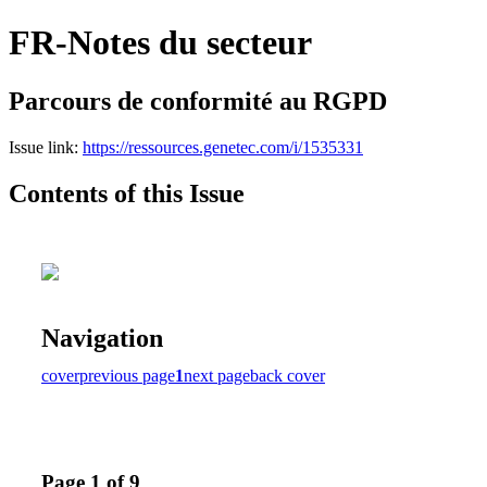
FR-Notes du secteur
Parcours de conformité au RGPD
Issue link:
https://ressources.genetec.com/i/1535331
Contents of this Issue
Navigation
cover
previous page
1
next page
back cover
Page 1 of 9