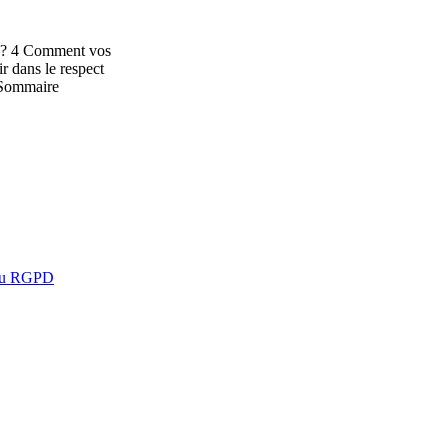
l ? 4 Comment vos
r dans le respect
8 Sommaire
é au RGPD