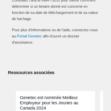
Consultez l’article KBA-79291 pour savoir comment
déterminer si un binaire donné est concerné en
fonction de sa date de téléchargement et de sa valeur
de hachage.
Pour plus d’informations ou de l’aide, connectez-vous
au
Portail Genetec
afin d'ouvrir un dossier
d’assistance.
Ressources associées
Genetec est nommée Meilleur
Nor
Employeur pour les Jeunes au
Canada 2024