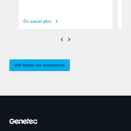
En savoir plus
En s
Voir toutes les ressources