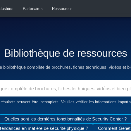
dustries
Partenaires
Ressources
Bibliothèque de ressources
e bibliothèque complète de brochures, fiches techniques, vidéos et bi
te de brochures, fiches techniques, vidéos et bien plus encore.
s résultats peuvent être incomplets. Veuillez vérifier les informations import
Quelles sont les dernières fonctionnalités de Security Center ?
 tendances en matière de sécurité physique ?
Comment Genetec