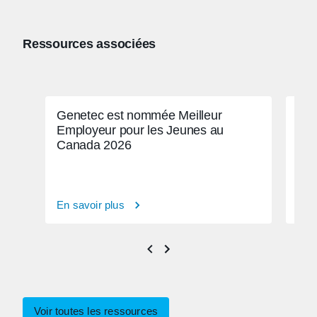
Ressources associées
Genetec est nommée Meilleur
Nor
Employeur pour les Jeunes au
Canada 2026
En savoir plus
En s
Voir toutes les ressources