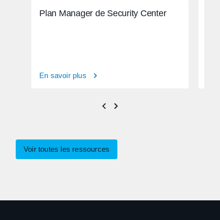
Plan Manager de Security Center
Sol
En savoir plus
En s
Voir toutes les ressources