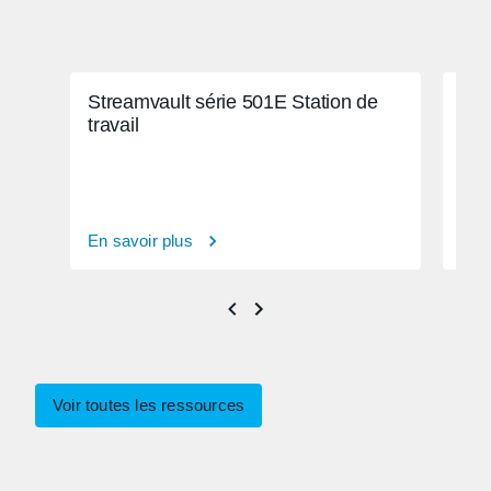
Streamvault série 501E Station de
Str
travail
En savoir plus
En s
Voir toutes les ressources