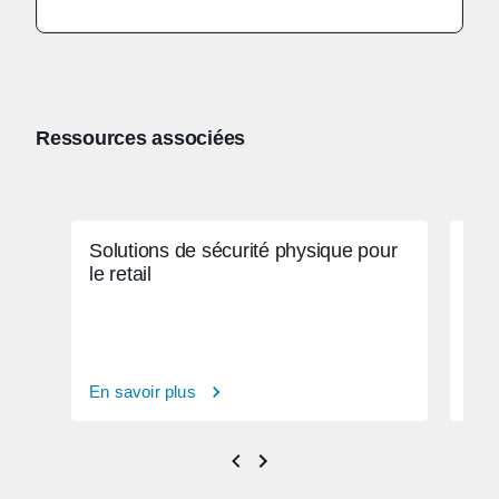
Ressources associées
Solutions de sécurité physique pour
Exp
le retail
de 
phy
En savoir plus
En s