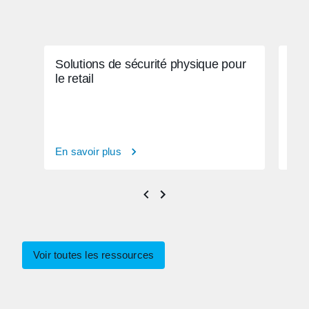
Solutions de sécurité physique pour
Exp
le retail
de 
phy
En savoir plus
En s
Voir toutes les ressources