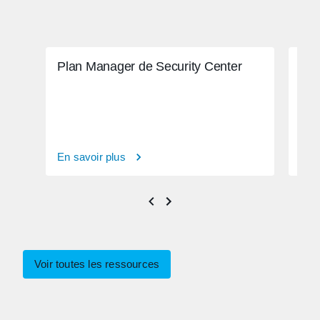
Plan Manager de Security Center
Sol
En savoir plus
En s
Voir toutes les ressources