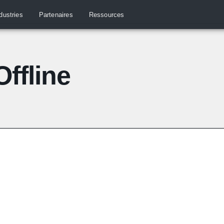
dustries
Partenaires
Ressources
ffline