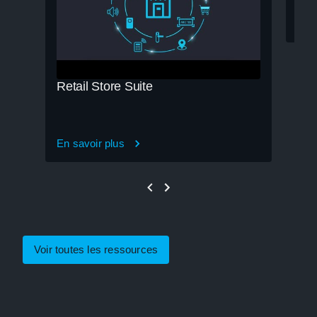
En s
Retail Store Suite
En savoir plus
Voir toutes les ressources