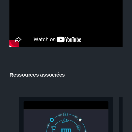
Ressources associées
Pré