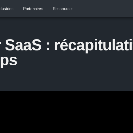
dustries
Partenaires
Ressources
 SaaS : récapitulat
mps