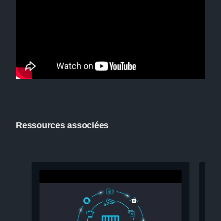
Ressources associées
Pré