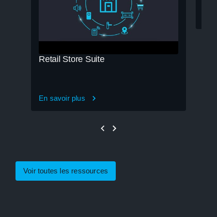
En s
Retail Store Suite
En savoir plus
Voir toutes les ressources