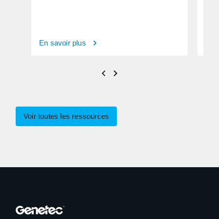
En savoir plus
En s
Voir toutes les ressources