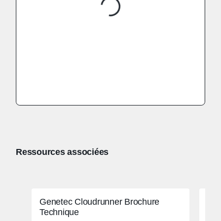
Ressources associées
Genetec Cloudrunner Brochure
Vid
Technique
Cen