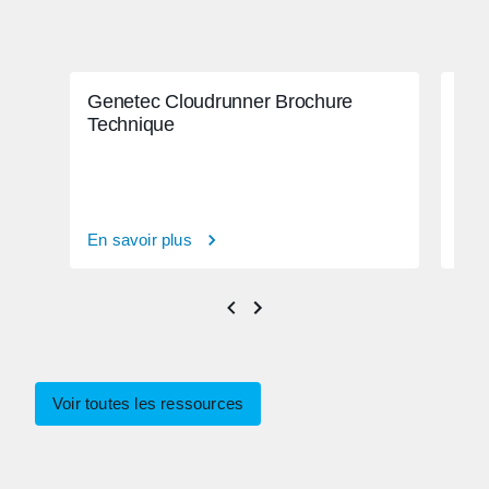
Genetec Cloudrunner Brochure
Vid
Technique
Cen
En savoir plus
En s
Voir toutes les ressources