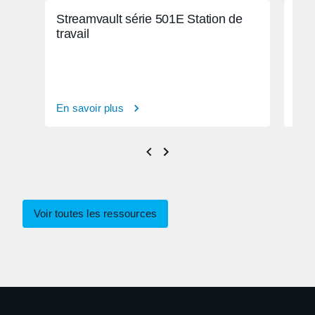
Streamvault série 501E Station de
Str
travail
En savoir plus
En s
Voir toutes les ressources