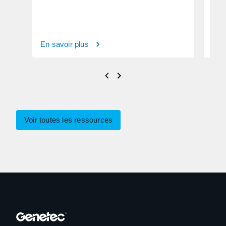
En savoir plus
En s
Voir toutes les ressources