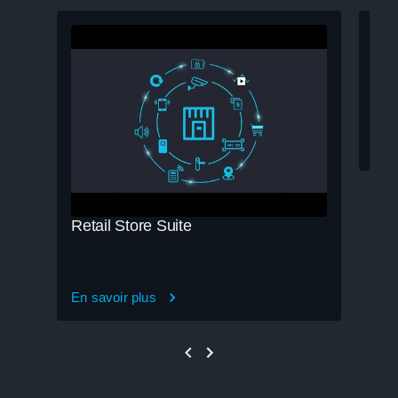
Pré
En s
Retail Store Suite
En savoir plus