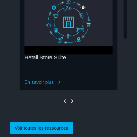
En s
Retail Store Suite
En savoir plus
Voir toutes les ressources