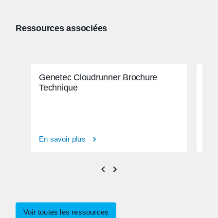
Ressources associées
Genetec Cloudrunner Brochure
Vid
Technique
Cen
En savoir plus
En s
Voir toutes les ressources