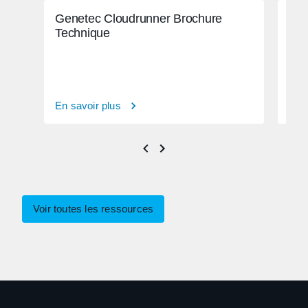
Genetec Cloudrunner Brochure
Vid
Technique
Cen
En savoir plus
En s
Voir toutes les ressources