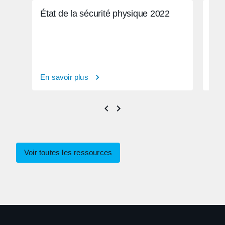
État de la sécurité physique 2022
Dév
phy
En savoir plus
En s
Voir toutes les ressources