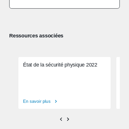
Ressources associées
État de la sécurité physique 2022
Dév
phy
En savoir plus
En s