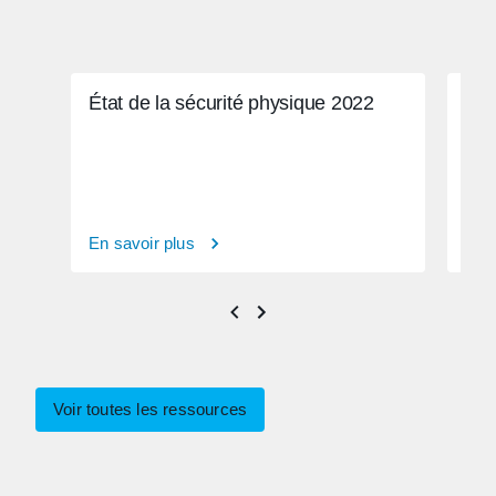
État de la sécurité physique 2022
Dév
phy
En savoir plus
En s
Voir toutes les ressources