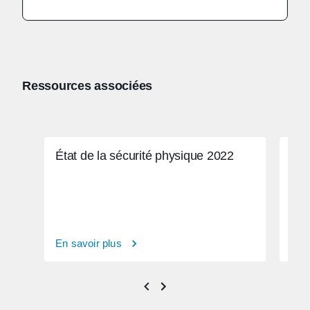
Ressources associées
État de la sécurité physique 2022
Dév
phy
En savoir plus
En s